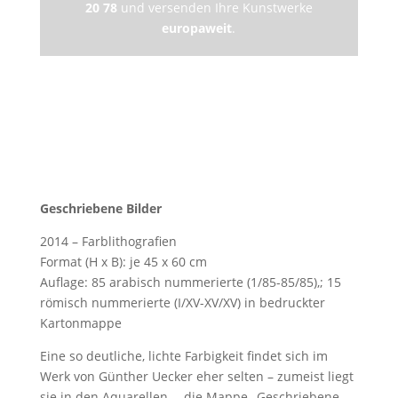
20 78
und
versenden Ihre Kunstwerke
europaweit
.
Geschriebene Bilder
2014 – Farblithografien
Format (H x B): je 45 x 60 cm
Auflage: 85 arabisch nummerierte (1/85-85/85),; 15
römisch nummerierte (I/XV-XV/XV) in bedruckter
Kartonmappe
Eine so deutliche, lichte Farbigkeit findet sich im
Werk von Günther Uecker eher selten – zumeist liegt
sie in den Aquarellen –, die Mappe „Geschriebene