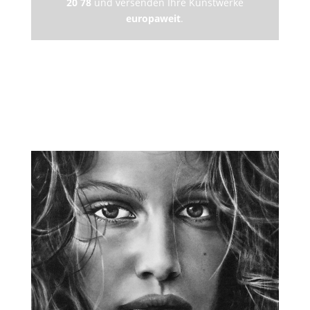
20 78
und
versenden Ihre Kunstwerke
europaweit
.