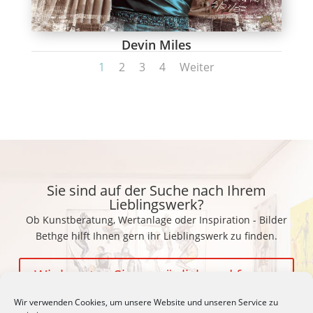
Devin Miles
1
2
3
4
Weiter
Sie sind auf der Suche nach Ihrem
Lieblingswerk?
Ob Kunstberatung, Wertanlage oder Inspiration - Bilder
Bethge hilft Ihnen gern ihr Lieblingswerk zu finden.
Wir beraten Sie persönlich und freuen
uns auf Ihre Fragen!
Wir verwenden Cookies, um unsere Website und unseren Service zu